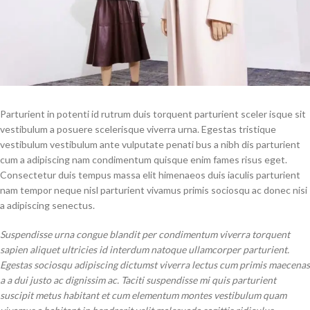
Parturient in potenti id rutrum duis torquent parturient sceler isque sit
vestibulum a posuere scelerisque viverra urna. Egestas tristique
vestibulum vestibulum ante vulputate penati bus a nibh dis parturient
cum a adipiscing nam condimentum quisque enim fames risus eget.
Consectetur duis tempus massa elit himenaeos duis iaculis parturient
nam tempor neque nisl parturient vivamus primis sociosqu ac donec nisi
a adipiscing senectus.
Suspendisse urna congue blandit per condimentum viverra torquent
sapien aliquet ultricies id interdum natoque ullamcorper parturient.
Egestas sociosqu adipiscing dictumst viverra lectus cum primis maecenas
a a dui justo ac dignissim ac. Taciti suspendisse mi quis parturient
suscipit metus habitant et cum elementum montes vestibulum quam