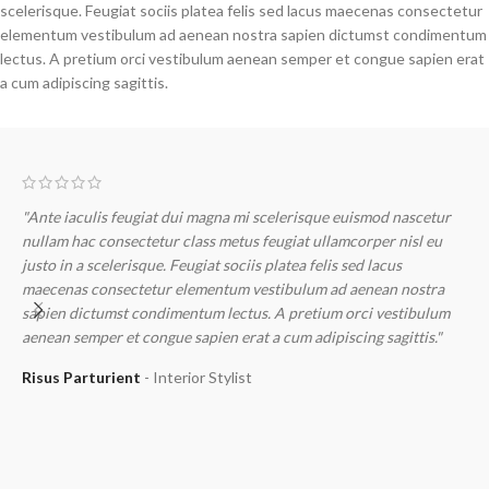
scelerisque. Feugiat sociis platea felis sed lacus maecenas consectetur
elementum vestibulum ad aenean nostra sapien dictumst condimentum
lectus. A pretium orci vestibulum aenean semper et congue sapien erat
a cum adipiscing sagittis.
"Ante iaculis feugiat dui magna mi scelerisque euismod nascetur
nullam hac consectetur class metus feugiat ullamcorper nisl eu
justo in a scelerisque. Feugiat sociis platea felis sed lacus
maecenas consectetur elementum vestibulum ad aenean nostra
"
sapien dictumst condimentum lectus. A pretium orci vestibulum
n
aenean semper et congue sapien erat a cum adipiscing sagittis."
j
m
Risus Parturient
Interior Stylist
s
a
M