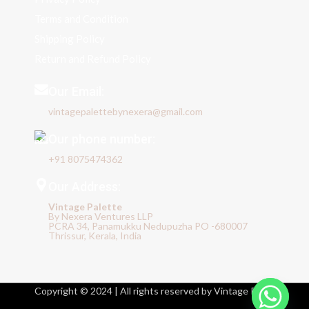
Terms and Condition
Shipping Policy
Return and Refund Policy
Our Email:
vintagepalettebynexera@gmail.com
Our phone number:
+91 8075474362
Our Address:
Vintage Palette
By Nexera Ventures LLP
PCRA 34, Panamukku Nedupuzha PO -680007
Thrissur, Kerala, India
Copyright © 2024 | All rights reserved by Vintage Pallet