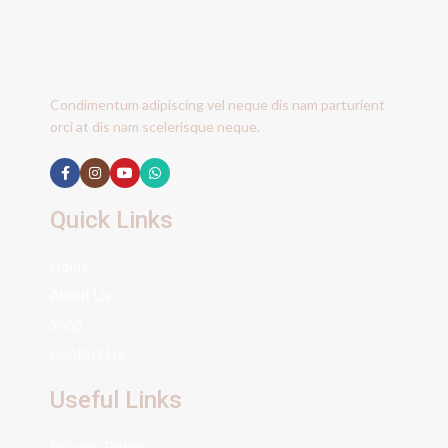
Condimentum adipiscing vel neque dis nam parturient
orci at dis nam scelerisque neque.
Quick Links
Home
About Us
Shop
Contact Us
Useful Links
Privacy Policy