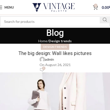
0
0.00
MENU
Blog
Home
Design trends
DESIGN TRENDS
The big design: Wall likes pictures
admin
On August 26, 2021
0