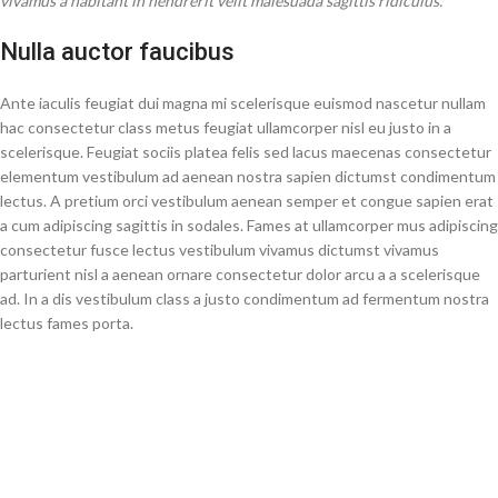
vivamus a habitant in hendrerit velit malesuada sagittis ridiculus.
Nulla auctor faucibus
Ante iaculis feugiat dui magna mi scelerisque euismod nascetur nullam
hac consectetur class metus feugiat ullamcorper nisl eu justo in a
scelerisque. Feugiat sociis platea felis sed lacus maecenas consectetur
elementum vestibulum ad aenean nostra sapien dictumst condimentum
lectus. A pretium orci vestibulum aenean semper et congue sapien erat
a cum adipiscing sagittis in sodales. Fames at ullamcorper mus adipiscing
consectetur fusce lectus vestibulum vivamus dictumst vivamus
parturient nisl a aenean ornare consectetur dolor arcu a a scelerisque
ad. In a dis vestibulum class a justo condimentum ad fermentum nostra
lectus fames porta.